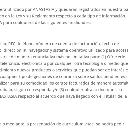
 será utilizado por ANASTASIA y quedarán registrados en nuestra b
do en la Ley y su Reglamento respecto a cada tipo de información. 
 para cualquiera de las siguientes finalidades:
cilio, RFC, teléfono, número de cuenta de facturación, fecha de
o, dirección IP, navegador y sistema operativo utilizado para acces
arse de manera enunciativa más no limitativa para: (1) Ofrecerle
 telefónica, electrónica o por cualquier otra tecnología o medio que
cimiento nuevos productos o servicios que puedan ser de interés 
ar cualquier tipo de gestiones de cobranza sobre saldos pendientes 
realizar para su comodidad los cargos facturados de manera automát
trabajo, según corresponda y/o (6) cualquier otra acción que sea
NASTASIA respecto al acuerdo que haya llegado con el Titular de la
abajo mediante la presentación de curriculum vitae, se podrá pedir