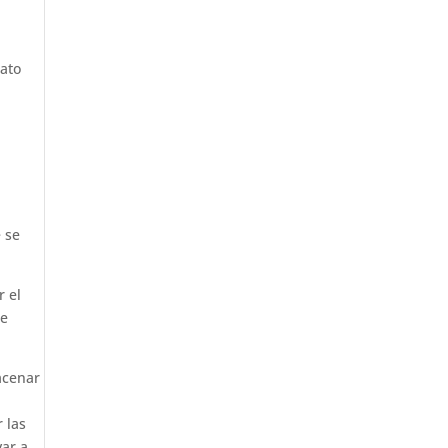
dato
 se
r el
de
acenar
 las
var a