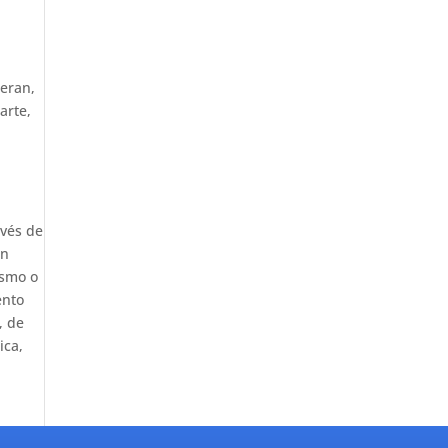
ieran,
arte,
avés de
en
ismo o
ento
, de
ica,