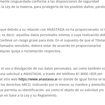
mente resguardada conforme a las disposiciones de seguridad
en la Ley de la materia, para protegerla de los posibles daños, perdi
a, que debido a su relación con ANASTASIA no ha proporcionado, ni
 es decir, aquellos datos personales íntimos o cuya realización de
onlleve un riesgo grave para éste. En el supuesto de que el Titular
 llamados sensibles, deberá estar de acuerdo en proporcionarlos
lquier queja o reclamación respectiva.
r el uso o divulgación de sus datos personales, así como también so
una solicitud a ANASTASIA, a través del teléfono 81.8000.1835 (en
al sitio web
https://www.anastasia.ai
en donde de igual forma se l
r los derechos ARCO, indicando por lo menos su nombre y domicili
 permita su identificación, así como el objeto de su solicitud y/o
zar en base a la Ley y su Reglamento.