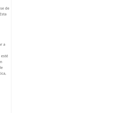
ase de
Esta
ar a
 esté
en
de
ica,