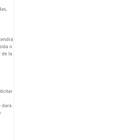
das,
 tendrá
bida o
 de la
licitar
e dará
o