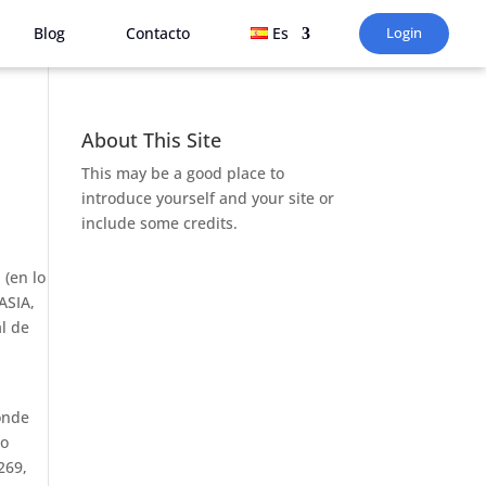
Blog
Contacto
Es
Login
About This Site
This may be a good place to
introduce yourself and your site or
include some credits.
 (en lo
ASIA,
al de
onde
ro
269,