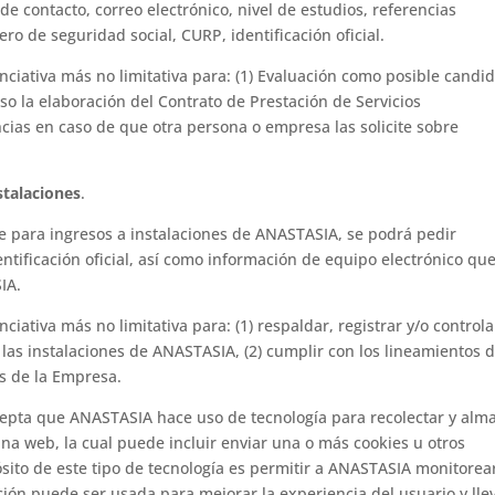
e contacto, correo electrónico, nivel de estudios, referencias
ro de seguridad social, CURP, identificación oficial.
iativa más no limitativa para: (1) Evaluación como posible candi
so la elaboración del Contrato de Prestación de Servicios
cias en caso de que otra persona o empresa las solicite sobre
nstalaciones
.
ite para ingresos a instalaciones de ANASTASIA, se podrá pedir
tificación oficial, así como información de equipo electrónico que
IA.
ativa más no limitativa para: (1) respaldar, registrar y/o controla
 las instalaciones de ANASTASIA, (2) cumplir con los lineamientos 
as de la Empresa.
acepta que ANASTASIA hace uso de tecnología para recolectar y alm
ina web, la cual puede incluir enviar una o más cookies u otros
sito de este tipo de tecnología es permitir a ANASTASIA monitorear
ción puede ser usada para mejorar la experiencia del usuario y lle