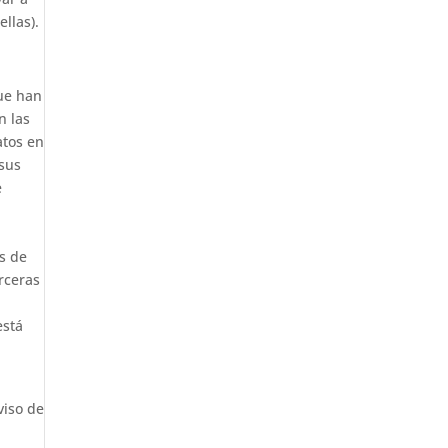
llas).
que han
n las
atos en
 sus
e
s de
rceras
está
viso de